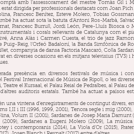
 comptà amb l’assessorament del mestre Tomàs Gil i 
s ha estat dirigida per professionals destacats com Joan Pi
lina, Francesc Benítez, Esteve Molero, Tobias Gossmann,
També ha actuat sota la batuta d’Antoni Ros-Marbà, Salv
rnat, Francesc Burrull, Jordi León, Pere-Lluís Biosca o
nstrumentals i corals rellevants de Catalunya com el pia
vé, Anna Alàs i Carmen Cuesta, el trio de jazz Ramon
e Puig-Reig, l’Orfeó Badaloní, la Banda Simfònica de Ro
Millet, companyia de dansa Factoria Mascaró, Colla Sardani
rat en diverses ocasions en els mitjans televisius (TV3) i 
ues.
erada presència en diversos festivals de música i co
l Festival Internacional de Música de Ripoll, o les divers
, Teatre el Kursaal, el Palau Reial de Pedralbes, al Palau
d’altres auditoris estatals. També ha actuat a països est
n una vintena d’enregistraments de contingut divers, en
ms I,II i III (1996, 1999, 2001), Tenora segle i mig (2000)
olina, Volum II (2001), Sardanes de Josep Maria Damunt (
k (2009), Sardanes a Eugeni Molero (2009), La música
otey i contemporanis (2014), La Viola d’Or (2015), Frater
017), Josep Blanch i Reynalt (2017) entre d’altres.