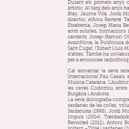
Durant els primers anys
artístic. Al llarg dels any
Blay, Jaume Vilà, Jordi Mo
director, Alfons Reverté. 
Etxaberria, Josep Maria Be
amb solistes, formacions i
cantants Josep-Ramon Oli
ArsinNova, la Polifònica d
Sant Cugat, l’Esbart Lluís 
d’altres. També ha col·labo
per a emissores radiofòniq
Cal esmentar la seva reit
Internacional Pau Casals, e
Música Catalana, L’Auditori
les caves Codorniu, entre 
Bulgària i Andorra.
La seva discografia comprè
sardanes de les colles, volu
Sardanista (1998), Jordi M
Impuls (2004), Trenkadis
Revisited (2012), Antoni B
voltant –Tible i sardanes (2