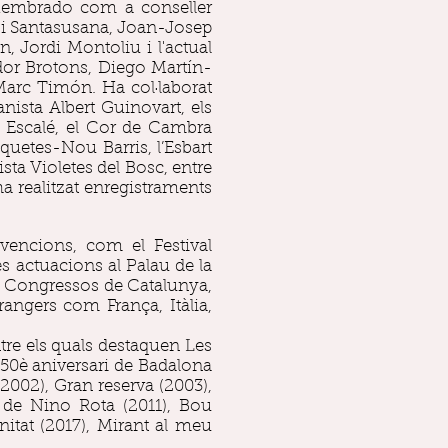
Membrado com a conseller
ch i Santasusana, Joan-Josep
 Jordi Montoliu i l'actual
ador Brotons, Diego Martín-
 Marc Timón. Ha col·laborat
nista Albert Guinovart, els
 Escalé, el Cor de Cambra
quetes-Nou Barris, l’Esbart
sta Violetes del Bosc, entre
ha realitzat enregistraments
nvencions, com el Festival
es actuacions al Palau de la
 de Congressos de Catalunya,
rangers com França, Itàlia,
tre els quals destaquen Les
, 50è aniversari de Badalona
2002), Gran reserva (2003),
 de Nino Rota (2011), Bou
nitat (2017), Mirant al meu