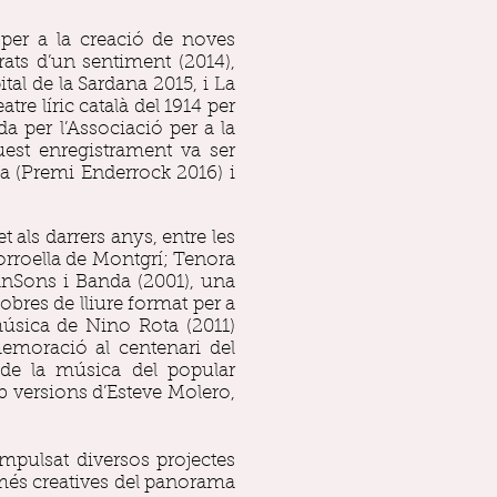
t per a la creació de noves
ats d’un sentiment (2014),
al de la Sardana 2015, i La
tre líric català del 1914 per
a per l’Associació per a la
est enregistrament va ser
ca (Premi Enderrock 2016) i
als darrers anys, entre les
orroella de Montgrí; Tenora
anSons i Banda (2001), una
obres de lliure format per a
música de Nino Rota (2011)
moració al centenari del
 de la música del popular
b versions d’Esteve Molero,
mpulsat diversos projectes
 més creatives del panorama