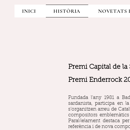
INICI
HISTÒRIA
NOVETATS 
Premi Capital de la
Premi Enderrock 2
Fundada l’any 1981 a Ba
sardanista, participa en 
s’organitzen arreu de Cata
compositors emblemàtics 
Paral·lelament destaca pe
referència i de nova compo