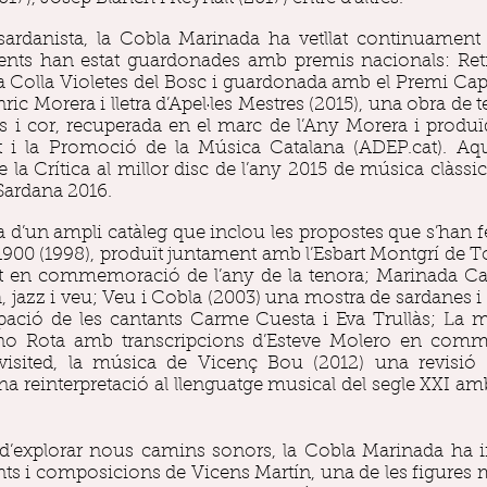
at sardanista, la Cobla Marinada ha vetllat continuamen
nts han estat guardonades amb premis nacionals: Retr
Colla Violetes del Bosc i guardonada amb el Premi Capit
ic Morera i lletra d’Apel·les Mestres (2015), una obra de tea
es i cor, recuperada en el marc de l’Any Morera i produïd
t i la Promoció de la Música Catalana (ADEP.cat). Aqu
la Crítica al millor disc de l’any 2015 de música clàssi
 Sardana 2016.
’un ampli catàleg que inclou les propostes que s’han fet 
1900 (1998), produït juntament amb l’Esbart Montgrí de T
tzat en commemoració de l’any de la tenora; Marinada C
a, jazz i veu; Veu i Cobla (2003) una mostra de sardanes i 
ipació de les cantants Carme Cuesta i Eva Trullàs; La 
o Rota amb transcripcions d’Esteve Molero en comme
evisited, la música de Vicenç Bou (2012) una revisió
na reinterpretació al llenguatge musical del segle XXI am
t d’explorar nous camins sonors, la Cobla Marinada ha i
ents i composicions de Vicens Martín, una de les figures