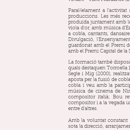
Paral·lelament a l’activit
produccions. Les més rece
produïda juntament amb la 
viola d’or, amb música d’Enr
a cobla, cantants, dansair
Divulgació, l’Ensenyamen
guardonat amb el Premi de 
amb el Premi Capital de la
La formació també disposa d
quals destaquen Torroella 
Segle i Mig (2000), reali
aposta per la fusió de cobl
cobla i veu amb la partic
música de cinema de Nin
compositor italià; Bou r
compositor i a la vegada u
entre d’altres.
​​Amb la voluntat constan
sota la direcció, arranjam