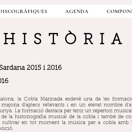
DISCOGRÀFIQUES
AGENDA
COMPON
HISTÒRIA
 Sardana 2015 i 2016
016
dalona, la Cobla Marinada esdevé una de les formac
la majoria d’aplecs rellevants i en un elevat nombre d
lunya. La formació destaca per tenir un repertori musical
de la historiografia musical de la cobla i també de c
r cultivar en tot moment la música per a cobla amb l
sició.